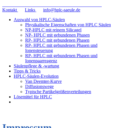
HPLC-Säule.de
Wissenswertes rund um HPLC-Säulen
Kontakt
Links
info@hplc-saeule.de
Auswahl von HPLC-Säulen
Physikalische Eigenschaften von HPLC Säulen
NP-HPLC mit reinem Silicagel
NP- HPLC mit gebundenen Phasen
RP- HPLC mit gebundenen Phasen
RP- HPLC mit gebundenen Phasen und
Ionensteuerung
RP- HPLC mit gebundenen Phasen und
Ionenpaarreagenz
Säulenpflege & -wartung
Tipps & Tricks
HPLC-Säulen-Evolution
Van Deemter-Kurve
Diffusionswege
Typische Partikelgrößenverteilungen
Lösemittel für HPLC
Impressum