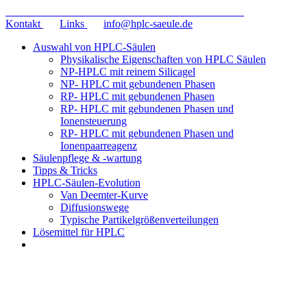
HPLC-Säule.de
Wissenswertes rund um HPLC-Säulen
Kontakt
Links
info@hplc-saeule.de
Auswahl von HPLC-Säulen
Physikalische Eigenschaften von HPLC Säulen
NP-HPLC mit reinem Silicagel
NP- HPLC mit gebundenen Phasen
RP- HPLC mit gebundenen Phasen
RP- HPLC mit gebundenen Phasen und
Ionensteuerung
RP- HPLC mit gebundenen Phasen und
Ionenpaarreagenz
Säulenpflege & -wartung
Tipps & Tricks
HPLC-Säulen-Evolution
Van Deemter-Kurve
Diffusionswege
Typische Partikelgrößenverteilungen
Lösemittel für HPLC